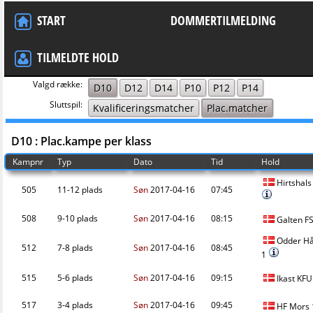
START
DOMMERTILMELDING
TILMELDTE HOLD
Valgd række:
D10
D12
D14
P10
P12
P14
Sluttspil:
Kvalificeringsmatcher
Plac.matcher
D10 : Plac.kampe per klass
Kampnr
Typ
Dato
Tid
Hold
Hirtshal
505
11-12 plads
Søn
2017-04-16
07:45
508
9-10 plads
Søn
2017-04-16
08:15
Galten F
Odder Hå
512
7-8 plads
Søn
2017-04-16
08:45
1
515
5-6 plads
Søn
2017-04-16
09:15
Ikast KF
517
3-4 plads
Søn
2017-04-16
09:45
HF Mors