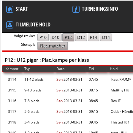
START
TURNERINGSINFO
TILMELDTE HOLD
Valgd række:
P10
D10
P12
D12
P14
D14
Sluttspil:
Plac.matcher
P12 : U12 piger : Plac.kampe per klass
Kampnr
Typ
Dato
Tid
Hold
3114
11-12 plads
Søn
2013-03-31
07:45
Ikast KFUM*
3115
9-10 plads
Søn
2013-03-31
08:15
Midtthy HK
3116
7-8 plads
Søn
2013-03-31
08:45
Bov IF
3117
5-6 plads
Søn
2013-03-31
09:15
Odder Håndb
3118
3-4 plads
Søn
2013-03-31
09:45
Thisted IK 1
3119
1-2 plads
Søn
2013-03-31
10:45
Aars HK 1