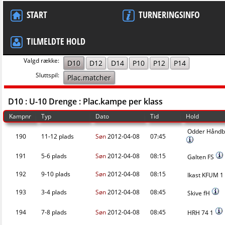
START
TURNERINGSINFO
TILMELDTE HOLD
Valgd række:
D10
D12
D14
P10
P12
P14
Sluttspil:
Plac.matcher
D10 : U-10 Drenge : Plac.kampe per klass
Kampnr
Typ
Dato
Tid
Hold
Odder Håndb
190
11-12 plads
Søn
2012-04-08
07:45
191
5-6 plads
Søn
2012-04-08
08:15
Galten FS
192
9-10 plads
Søn
2012-04-08
08:15
Ikast KFUM 1
193
3-4 plads
Søn
2012-04-08
08:45
Skive fH
194
7-8 plads
Søn
2012-04-08
08:45
HRH 74 1