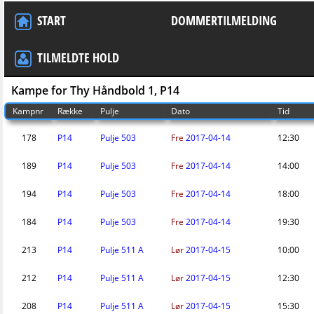
START
DOMMERTILMELDING
TILMELDTE HOLD
Kampe for Thy Håndbold 1, P14
Kampnr
Række
Pulje
Dato
Tid
178
P14
Pulje 503
Fre
2017-04-14
12:30
189
P14
Pulje 503
Fre
2017-04-14
14:00
194
P14
Pulje 503
Fre
2017-04-14
18:00
184
P14
Pulje 503
Fre
2017-04-14
19:30
213
P14
Pulje 511 A
Lør
2017-04-15
10:00
212
P14
Pulje 511 A
Lør
2017-04-15
12:30
208
P14
Pulje 511 A
Lør
2017-04-15
15:30