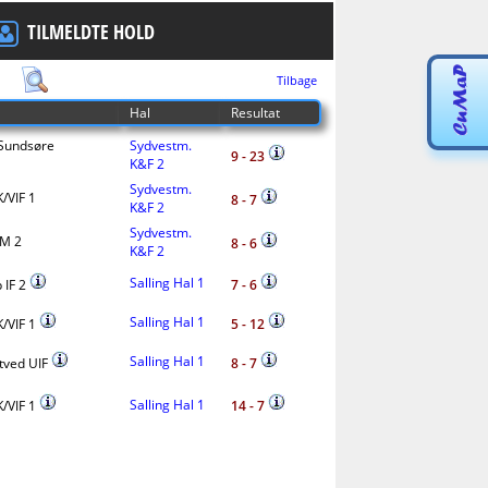
TILMELDTE HOLD
Tilbage
Hal
Resultat
Sundsøre
Sydvestm.
9 - 23
K&F 2
Sydvestm.
/VIF 1
8 - 7
K&F 2
Sydvestm.
UM 2
8 - 6
K&F 2
Salling Hal 1
 IF 2
7 - 6
Salling Hal 1
/VIF 1
5 - 12
Salling Hal 1
itved UIF
8 - 7
Salling Hal 1
/VIF 1
14 - 7