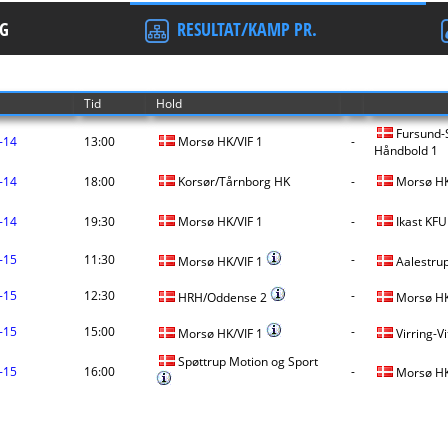
G
RESULTAT/KAMP PR.
Tid
Hold
Fursund-
-14
13:00
Morsø HK/VIF 1
-
Håndbold 1
-14
18:00
Korsør/Tårnborg HK
-
Morsø HK
-14
19:30
Morsø HK/VIF 1
-
Ikast KF
-15
11:30
-
Morsø HK/VIF 1
Aalestrup
-15
12:30
-
HRH/Oddense 2
Morsø HK
-15
15:00
-
Morsø HK/VIF 1
Virring-V
Spøttrup Motion og Sport
-15
16:00
-
Morsø HK