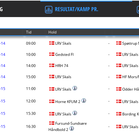
G
RESULTAT/KAMP PR.
Tid
Hold
-14
09:00
LRV Skals
-
Spøttrup 
-14
10:00
Gedsted FI
-
LRV Skals
-14
14:00
HRH 74
-
LRV Skals
-14
15:00
LRV Skals
-
HF Mors/
-15
11:00
-
LRV Skals
Odder Hå
-15
12:00
-
Horne KFUM 2
LRV Skal
-15
15:30
-
LRV Skals
Bording
Fursund-Sundsøre
-15
16:30
-
LRV Skal
Håndbold 2