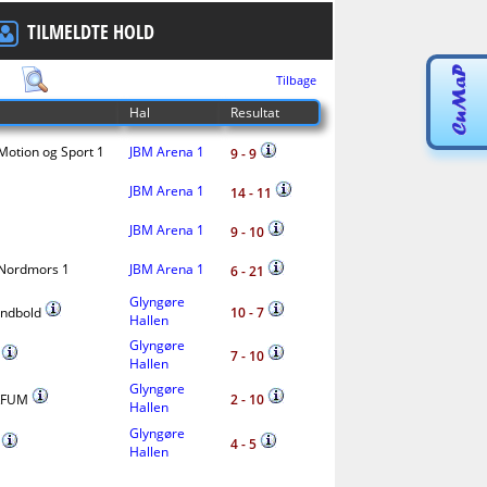
TILMELDTE HOLD
Tilbage
Hal
Resultat
Motion og Sport 1
JBM Arena 1
9 - 9
JBM Arena 1
14 - 11
JBM Arena 1
9 - 10
Nordmors 1
JBM Arena 1
6 - 21
Glyngøre
ndbold
10 - 7
Hallen
Glyngøre
s
7 - 10
Hallen
Glyngøre
 KFUM
2 - 10
Hallen
Glyngøre
s
4 - 5
Hallen