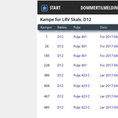
START
DOMMERTILMELDIN
Kampe for LRV Skals, D12
Kampnr
Række
Pulje
Dato
1
D12
Pulje 401
Fre
2017-04
26
D12
Pulje 401
Fre
2017-04
185
D12
Pulje 401
Fre
2017-04
228
D12
Pulje 401
Fre
2017-04
386
D12
Pulje 423 C
Lør
2017-04
404
D12
Pulje 423 C
Lør
2017-04
467
D12
Pulje 423 C
Lør
2017-04
485
D12
Pulje 423 C
Lør
2017-04