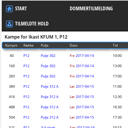
START
DOMMERTILMELDING
TILMELDTE HOLD
Kampe for Ikast KFUM 1, P12
Kampnr
Række
Pulje
Dato
Tid
40
P12
Pulje 302
Fre
2017-04-14
10:00
160
P12
Pulje 302
Fre
2017-04-14
13:00
283
P12
Pulje 302
Fre
2017-04-14
17:00
389
P12
Pulje 312 A
Lør
2017-04-15
11:00
416
P12
Pulje 312 A
Lør
2017-04-15
12:30
488
P12
Pulje 312 A
Lør
2017-04-15
16:30
504
P12
Pulje 312 A
Lør
2017-04-15
17:30
521
P12
3-4 plads
Søn
2017-04-16
10:15