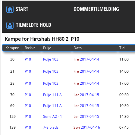
START
DOMMERTILMELDING
TILMELDTE HOLD
Kampe for Hirtshals HH80 2, P10
Kampnr
Række
Pulje
Dato
Tid
30
P10
Pulje 103
Fre
2017-04-14
11:00
21
P10
Pulje 103
Fre
2017-04-14
14:00
28
P10
Pulje 103
Fre
2017-04-14
17:00
70
P10
Pulje 111 A
Lør
2017-04-15
09:30
69
P10
Pulje 111 A
Lør
2017-04-15
10:30
129
P10
Semi A2 - 1
Lør
2017-04-15
14:30
139
P10
7-8 plads
Søn
2017-04-16
07:45