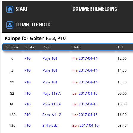
START
DOMMERTILMELDING
TILMELDTE HOLD
Kampe for Galten FS 3, P10
Kampnr
Række
Pulje
Dato
Tid
6
P10
Pulje 101
Fre
2017-04-14
12:00
2
P10
Pulje 101
Fre
2017-04-14
14:30
11
P10
Pulje 101
Fre
2017-04-14
17:30
82
P10
Pulje 113 A
Lør
2017-04-15
09:00
80
P10
Pulje 113 A
Lør
2017-04-15
10:00
128
P10
Semi A1 - 2
Lør
2017-04-15
16:30
136
P10
3-4 plads
Søn
2017-04-16
08:45