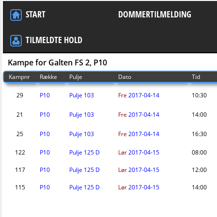
START
DOMMERTILMELDING
TILMELDTE HOLD
Kampe for Galten FS 2, P10
Kampnr
Række
Pulje
Dato
Tid
29
P10
Pulje 103
Fre
2017-04-14
10:30
21
P10
Pulje 103
Fre
2017-04-14
14:00
25
P10
Pulje 103
Fre
2017-04-14
16:30
122
P10
Pulje 125 D
Lør
2017-04-15
08:00
117
P10
Pulje 125 D
Lør
2017-04-15
12:00
115
P10
Pulje 125 D
Lør
2017-04-15
14:00