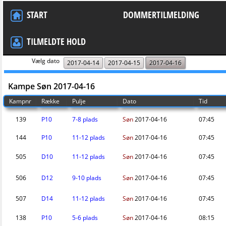
START
DOMMERTILMELDING
TILMELDTE HOLD
Vælg dato
2017-04-14
2017-04-15
2017-04-16
Kampe Søn 2017-04-16
Kampnr
Række
Pulje
Dato
Tid
139
P10
7-8 plads
Søn
2017-04-16
07:45
144
P10
11-12 plads
Søn
2017-04-16
07:45
505
D10
11-12 plads
Søn
2017-04-16
07:45
506
D12
9-10 plads
Søn
2017-04-16
07:45
507
D14
11-12 plads
Søn
2017-04-16
07:45
138
P10
5-6 plads
Søn
2017-04-16
08:15