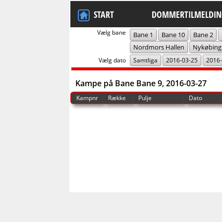
START
DOMMERTILMELDIN
Vælg bane
Bane 1
Bane 10
Bane 2
Nordmors Hallen
Nykøbing
Vælg dato
Samtliga
2016-03-25
2016-
Kampe på Bane Bane 9, 2016-03-27
Kampnr
Række
Pulje
Dato