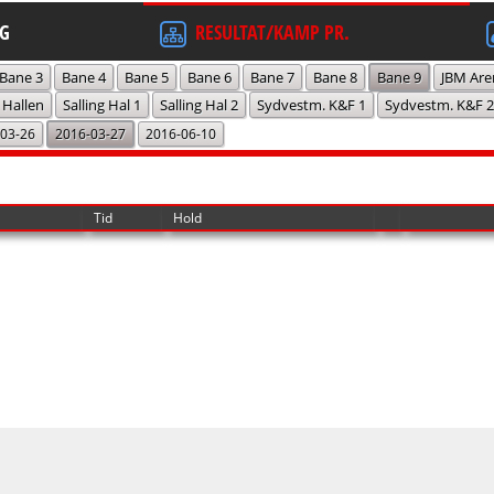
G
RESULTAT/KAMP PR.
Bane 3
Bane 4
Bane 5
Bane 6
Bane 7
Bane 8
Bane 9
JBM Are
 Hallen
Salling Hal 1
Salling Hal 2
Sydvestm. K&F 1
Sydvestm. K&F 2
03-26
2016-03-27
2016-06-10
Tid
Hold