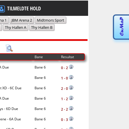
TILMELDTE HOLD
na 1
JBM Arena 2
Midtmors Sport
Thy Hallen A
Thy Hallen B
Bane
Resultat
6A Due
Bane 6
0 - 2
Bane 6
1 - 0
t XD - 6C Due
Bane 6
2 - 0
6A Due
Bane 6
1 - 2
ys - 6D Due
Bane 6
2 - 2
ene - 6A Due
Bane 6
0 - 3