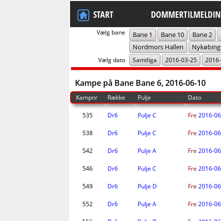
START
DOMMERTILMELDIN
Vælg bane
Bane 1
Bane 10
Bane 2
Nordmors Hallen
Nykøbing
Vælg dato
Samtliga
2016-03-25
2016-
Kampe på Bane Bane 6, 2016-06-10
Kampnr
Række
Pulje
Dato
535
Dr6
Pulje C
Fre
2016-06
538
Dr6
Pulje C
Fre
2016-06
542
Dr6
Pulje A
Fre
2016-06
546
Dr6
Pulje C
Fre
2016-06
549
Dr6
Pulje D
Fre
2016-06
552
Dr6
Pulje A
Fre
2016-06