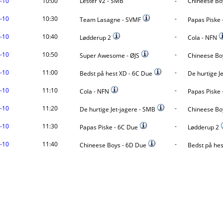
-10
10:00
Lester V2 - SMB
-
Chineese Bo
-10
10:30
-
Team Lasagne - SVMF
Papas Piske 
-10
10:40
-
Lødderup 2
Cola - NFN
-10
10:50
-
Super Awesome - ØJS
Chineese Bo
-10
11:00
-
Bedst på hest XD - 6C Due
De hurtige J
-10
11:10
-
Cola - NFN
Papas Piske 
-10
11:20
-
De hurtige Jet-jagere - SMB
Chineese Bo
-10
11:30
-
Papas Piske - 6C Due
Lødderup 2
-10
11:40
-
Chineese Boys - 6D Due
Bedst på hes