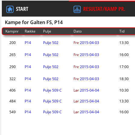
START
RESULTAT/KAMP PR.
Kampe for Galten FS, P14
Kampnr
Række
Pulje
Dato
Tid
200
P14
Pulje 502
Fre
2015-04-03
13:30
265
P14
Pulje 502
Fre
2015-04-03
16:00
290
P14
Pulje 502
Fre
2015-04-03
17:00
322
P14
Pulje 502
Fre
2015-04-03
18:30
406
P14
Pulje 509 C
Lør
2015-04-04
10:30
484
P14
Pulje 509 C
Lør
2015-04-04
13:30
549
P14
Pulje 509 C
Lør
2015-04-04
16:00