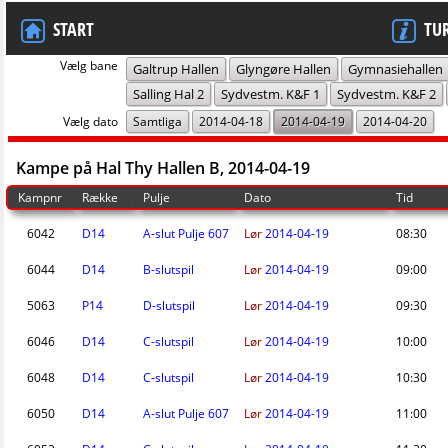
START
TU
Vælg bane
Galtrup Hallen
Glyngøre Hallen
Gymnasiehallen
Salling Hal 2
Sydvestm. K&F 1
Sydvestm. K&F 2
Vælg dato
Samtliga
2014-04-18
2014-04-19
2014-04-20
Kampe på Hal Thy Hallen B, 2014-04-19
Kampnr
Række
Pulje
Dato
Tid
6042
D14
A-slut Pulje 607
Lør
2014-04-19
08:30
6044
D14
B-slutspil
Lør
2014-04-19
09:00
5063
P14
D-slutspil
Lør
2014-04-19
09:30
6046
D14
C-slutspil
Lør
2014-04-19
10:00
6048
D14
C-slutspil
Lør
2014-04-19
10:30
6050
D14
A-slut Pulje 607
Lør
2014-04-19
11:00