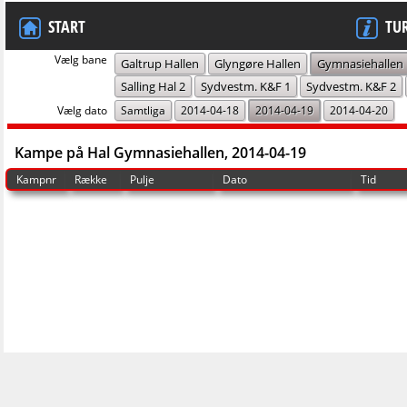
START
TU
Vælg bane
Galtrup Hallen
Glyngøre Hallen
Gymnasiehallen
Salling Hal 2
Sydvestm. K&F 1
Sydvestm. K&F 2
Vælg dato
Samtliga
2014-04-18
2014-04-19
2014-04-20
Kampe på Hal Gymnasiehallen, 2014-04-19
Kampnr
Række
Pulje
Dato
Tid