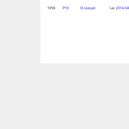
1056
P10
D-slutspil
Lør
2014-04