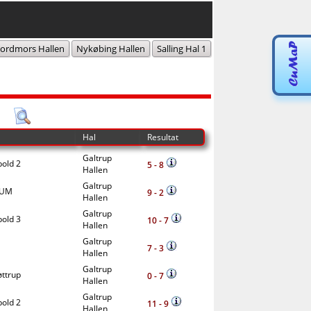
ordmors Hallen
Nykøbing Hallen
Salling Hal 1
Hal
Resultat
Galtrup
old 2
5 - 8
Hallen
Galtrup
FUM
9 - 2
Hallen
Galtrup
old 3
10 - 7
Hallen
Galtrup
7 - 3
Hallen
Galtrup
ttrup
0 - 7
Hallen
Galtrup
old 2
11 - 9
Hallen