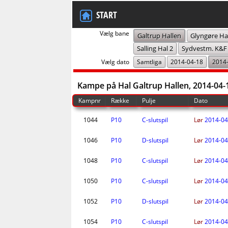
START
Vælg bane
Galtrup Hallen
Glyngøre Ha
Salling Hal 2
Sydvestm. K&F
Vælg dato
Samtliga
2014-04-18
2014
Kampe på Hal Galtrup Hallen, 2014-04-
Kampnr
Række
Pulje
Dato
1044
P10
C-slutspil
Lør
2014-04
1046
P10
D-slutspil
Lør
2014-04
1048
P10
C-slutspil
Lør
2014-04
1050
P10
C-slutspil
Lør
2014-04
1052
P10
D-slutspil
Lør
2014-04
1054
P10
C-slutspil
Lør
2014-04