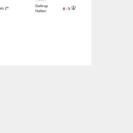
Galtrup
ls 2*
8 - 5
Hallen