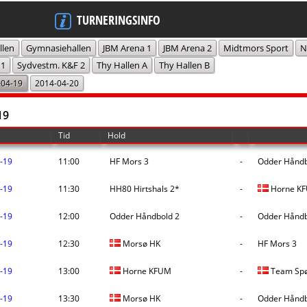
TURNERINGSINFO
llen
Gymnasiehallen
JBM Arena 1
JBM Arena 2
Midtmors Sport
N
 1
Sydvestm. K&F 2
Thy Hallen A
Thy Hallen B
-04-19
2014-04-20
19
Tid
Hold
-19
11:00
HF Mors 3
-
Odder Håndb
-19
11:30
HH80 Hirtshals 2*
-
Horne K
-19
12:00
Odder Håndbold 2
-
Odder Håndb
-19
12:30
Morsø HK
-
HF Mors 3
-19
13:00
Horne KFUM
-
Team Spø
-19
13:30
Morsø HK
-
Odder Håndb