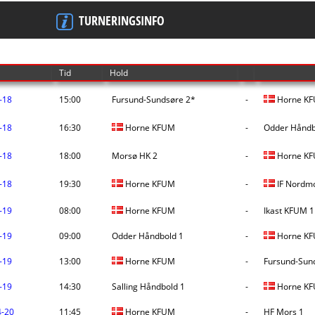
TURNERINGSINFO
Tid
Hold
-18
15:00
Fursund-Sundsøre 2*
-
Horne K
-18
16:30
Horne KFUM
-
Odder Håndb
-18
18:00
Morsø HK 2
-
Horne K
-18
19:30
Horne KFUM
-
IF Nordm
-19
08:00
Horne KFUM
-
Ikast KFUM 1
-19
09:00
Odder Håndbold 1
-
Horne K
-19
13:00
Horne KFUM
-
Fursund-Sun
-19
14:30
Salling Håndbold 1
-
Horne K
-20
11:45
Horne KFUM
-
HF Mors 1