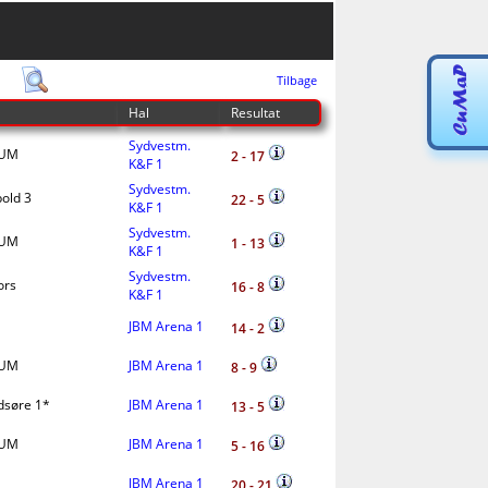
Tilbage
Hal
Resultat
Sydvestm.
FUM
2 - 17
K&F 1
Sydvestm.
old 3
22 - 5
K&F 1
Sydvestm.
FUM
1 - 13
K&F 1
Sydvestm.
ors
16 - 8
K&F 1
JBM Arena 1
14 - 2
FUM
JBM Arena 1
8 - 9
dsøre 1*
JBM Arena 1
13 - 5
FUM
JBM Arena 1
5 - 16
JBM Arena 1
20 - 21