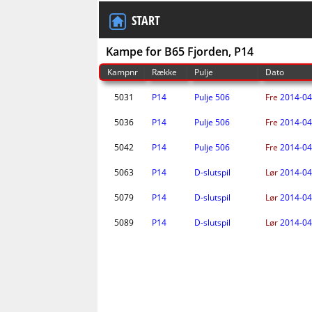
START
Kampe for B65 Fjorden, P14
Kampnr
Række
Pulje
Dato
5031
P14
Pulje 506
Fre
2014-04
5036
P14
Pulje 506
Fre
2014-04
5042
P14
Pulje 506
Fre
2014-04
5063
P14
D-slutspil
Lør
2014-04
5079
P14
D-slutspil
Lør
2014-04
5089
P14
D-slutspil
Lør
2014-04