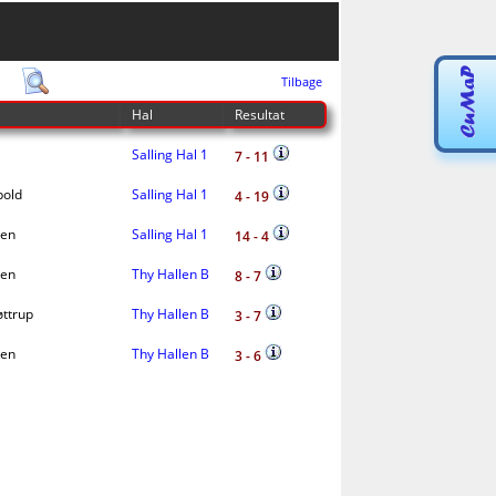
Tilbage
Hal
Resultat
Salling Hal 1
7 - 11
old
Salling Hal 1
4 - 19
den
Salling Hal 1
14 - 4
den
Thy Hallen B
8 - 7
ttrup
Thy Hallen B
3 - 7
den
Thy Hallen B
3 - 6