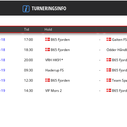
TURNERINGSINFO
Tid
Hold
-18
17:00
B65 Fjorden
-
Galten FS
-18
18:30
B65 Fjorden
-
Odder Håndb
-18
20:00
VRH HK91*
-
B65 Fjor
-19
09:30
Haderup FS
-
B65 Fjor
-19
12:30
B65 Fjorden
-
Team Spø
-19
14:30
VIF Mors 2
-
B65 Fjor