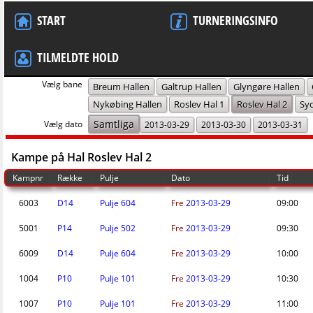
START
TURNERINGSINFO
TILMELDTE HOLD
Vælg bane
Breum Hallen
Galtrup Hallen
Glyngøre Hallen
Nykøbing Hallen
Roslev Hal 1
Roslev Hal 2
Sy
Samtliga
Vælg dato
2013-03-29
2013-03-30
2013-03-31
Kampe på Hal Roslev Hal 2
Kampnr
Række
Pulje
Dato
Tid
6003
D14
Pulje 604
Fre
2013-03-29
09:00
5001
P14
Pulje 502
Fre
2013-03-29
09:30
6009
D14
Pulje 604
Fre
2013-03-29
10:00
1004
P10
Pulje 101
Fre
2013-03-29
10:30
1007
P10
Pulje 101
Fre
2013-03-29
11:00