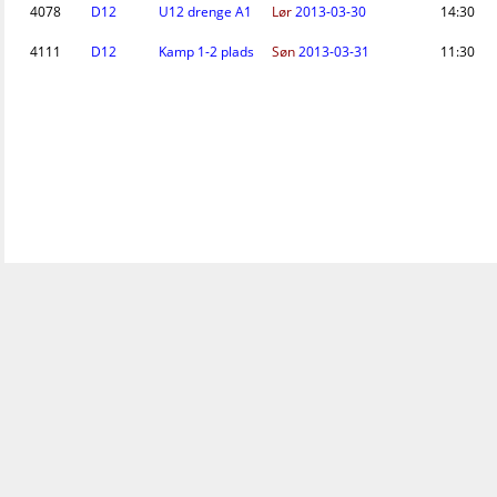
4078
D12
U12 drenge A1
Lør
2013-03-30
14:30
4111
D12
Kamp 1-2 plads
Søn
2013-03-31
11:30