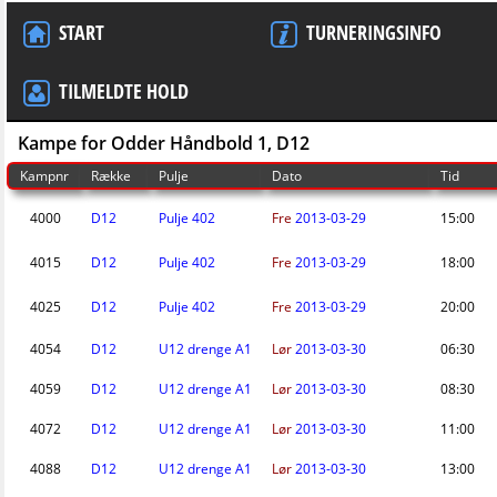
START
TURNERINGSINFO
TILMELDTE HOLD
Kampe for Odder Håndbold 1, D12
Kampnr
Række
Pulje
Dato
Tid
4000
D12
Pulje 402
Fre
2013-03-29
15:00
4015
D12
Pulje 402
Fre
2013-03-29
18:00
4025
D12
Pulje 402
Fre
2013-03-29
20:00
4054
D12
U12 drenge A1
Lør
2013-03-30
06:30
4059
D12
U12 drenge A1
Lør
2013-03-30
08:30
4072
D12
U12 drenge A1
Lør
2013-03-30
11:00
4088
D12
U12 drenge A1
Lør
2013-03-30
13:00