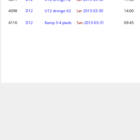
4098
D12
U12 drenge A2
Lør
2013-03-30
14:00
4110
D12
Kamp 3-4 plads
Søn
2013-03-31
09:45