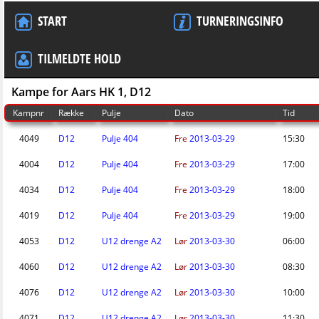
START
TURNERINGSINFO
TILMELDTE HOLD
Kampe for Aars HK 1, D12
Kampnr
Række
Pulje
Dato
Tid
4049
D12
Pulje 404
Fre
2013-03-29
15:30
4004
D12
Pulje 404
Fre
2013-03-29
17:00
4034
D12
Pulje 404
Fre
2013-03-29
18:00
4019
D12
Pulje 404
Fre
2013-03-29
19:00
4053
D12
U12 drenge A2
Lør
2013-03-30
06:00
4060
D12
U12 drenge A2
Lør
2013-03-30
08:30
4076
D12
U12 drenge A2
Lør
2013-03-30
10:00
4071
D12
U12 drenge A2
Lør
2013-03-30
11:30