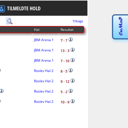
TILMELDTE HOLD
Tilbage
Hal
Resultat
JBM Arena 1
7 - 7
JBM Arena 1
13 - 3
JBM Arena 1
7 - 10
Roslev Hal 2
8 - 5
Roslev Hal 2
9 - 12
Roslev Hal 2
5 - 2
Roslev Hal 2
10 - 9