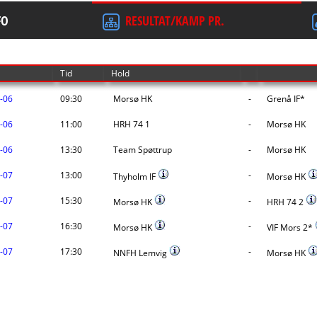
FO
RESULTAT/KAMP PR.
Tid
Hold
-06
09:30
Morsø HK
-
Grenå IF*
-06
11:00
HRH 74 1
-
Morsø HK
-06
13:30
Team Spøttrup
-
Morsø HK
-07
13:00
-
Thyholm IF
Morsø HK
-07
15:30
-
Morsø HK
HRH 74 2
-07
16:30
-
Morsø HK
VIF Mors 2*
-07
17:30
-
NNFH Lemvig
Morsø HK