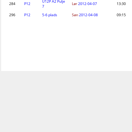
U12P A2 Pulje
284
P12
Lør
2012-04-07
13:30
7
296
P12
5-6 plads
Søn
2012-04-08
09:15