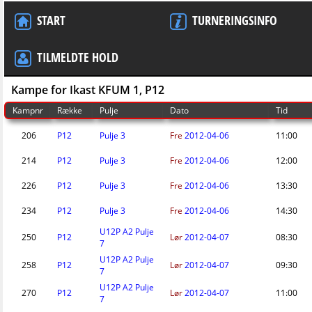
START
TURNERINGSINFO
TILMELDTE HOLD
Kampe for Ikast KFUM 1, P12
Kampnr
Række
Pulje
Dato
Tid
206
P12
Pulje 3
Fre
2012-04-06
11:00
214
P12
Pulje 3
Fre
2012-04-06
12:00
226
P12
Pulje 3
Fre
2012-04-06
13:30
234
P12
Pulje 3
Fre
2012-04-06
14:30
U12P A2 Pulje
250
P12
Lør
2012-04-07
08:30
7
U12P A2 Pulje
258
P12
Lør
2012-04-07
09:30
7
U12P A2 Pulje
270
P12
Lør
2012-04-07
11:00
7