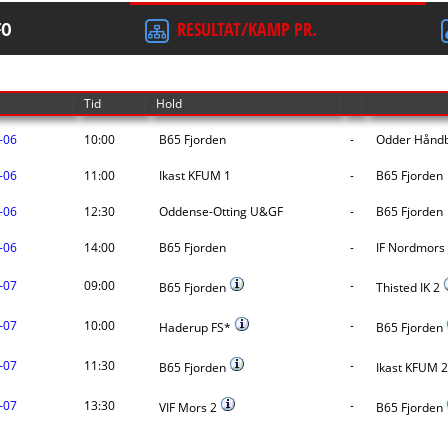
FO
RESULTAT/KAMP PR.
Tid
Hold
-06
10:00
B65 Fjorden
-
Odder Håndb
-06
11:00
Ikast KFUM 1
-
B65 Fjorden
-06
12:30
Oddense-Otting U&GF
-
B65 Fjorden
-06
14:00
B65 Fjorden
-
IF Nordmors
-07
09:00
-
B65 Fjorden
Thisted IK 2
-07
10:00
-
Haderup FS*
B65 Fjorden
-07
11:30
-
B65 Fjorden
Ikast KFUM 
-07
13:30
-
VIF Mors 2
B65 Fjorden