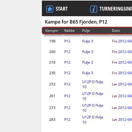
START
TURNERINGSIN
Kampe for B65 Fjorden, P12
Kampnr
Række
Pulje
Dato
198
P12
Pulje 3
Fre
2012-04
206
P12
Pulje 3
Fre
2012-04
218
P12
Pulje 3
Fre
2012-04
230
P12
Pulje 3
Fre
2012-04
U12P D Pulje
253
P12
Lør
2012-04
10
U12P D Pulje
261
P12
Lør
2012-04
10
U12P D Pulje
273
P12
Lør
2012-04
10
U12P D Pulje
283
P12
Lør
2012-04
10