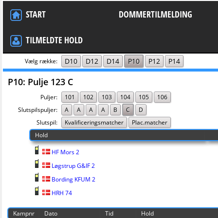
START
DOMMERTILMELDING
TILMELDTE HOLD
D10
D12
D14
P10
P12
P14
Vælg række:
P10: Pulje 123 C
Puljer:
101
102
103
104
105
106
Slutspilspuljer:
A
A
A
A
B
C
D
Slutspil:
Kvalificeringsmatcher
Plac.matcher
Hold
HF Mors 2
Løgstrup G&IF 2
Bording KFUM 2
HRH 74
Kampnr
Dato
Tid
Hold