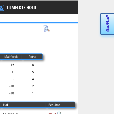
TILMELDTE HOLD
Mål forsk
Point
+16
8
+1
5
+3
4
-10
2
-10
1
Hal
Resultat
Salling Hal 2