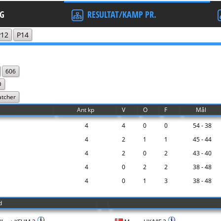
G
RESULTAT/KAMP PR.
P12
P14
606
D
atcher
Ant kp
V
O
F
Mål
4
4
0
0
54 - 38
4
2
1
1
45 - 44
4
2
0
2
43 - 40
4
0
2
2
38 - 48
4
0
1
3
38 - 48
d
-