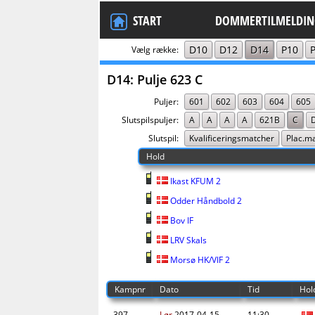
START
DOMMERTILMELDIN
D10
D12
D14
P10
Vælg række:
D14: Pulje 623 C
Puljer:
601
602
603
604
605
Slutspilspuljer:
A
A
A
A
621B
C
Slutspil:
Kvalificeringsmatcher
Plac.m
Hold
Ikast KFUM 2
Odder Håndbold 2
Bov IF
LRV Skals
Morsø HK/VIF 2
Kampnr
Dato
Tid
Hol
397
Lør
2017-04-15
11:30