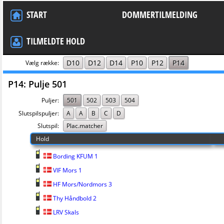
START
DOMMERTILMELDING
TILMELDTE HOLD
D10
D12
D14
P10
P12
P14
Vælg række:
P14: Pulje 501
Puljer:
501
502
503
504
Slutspilspuljer:
A
A
B
C
D
Slutspil:
Plac.matcher
Hold
Bording KFUM 1
VIF Mors 1
HF Mors/Nordmors 3
Thy Håndbold 2
LRV Skals