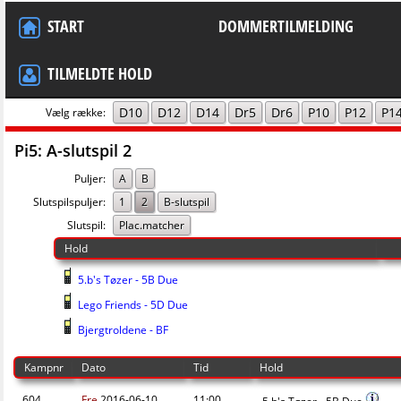
START
DOMMERTILMELDING
TILMELDTE HOLD
D10
D12
D14
Dr5
Dr6
P10
P12
P1
Vælg række:
Pi5: A-slutspil 2
Puljer:
A
B
Slutspilspuljer:
1
2
B-slutspil
Slutspil:
Plac.matcher
Hold
5.b's Tøzer - 5B Due
Lego Friends - 5D Due
Bjergtroldene - BF
Kampnr
Dato
Tid
Hold
604
Fre
2016-06-10
11:00