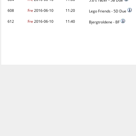
5.b's Tøzer - 5B Due
608
Fre
2016-06-10
11:20
Lego Friends - 5D Due
612
Fre
2016-06-10
11:40
Bjergtroldene - BF