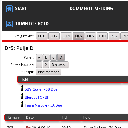
START
DOMMERTILMELDING
TILMELDTE HOLD
D10
D12
D14
Dr5
Dr6
P10
P12
P1
Vælg række:
Dr5: Pulje D
Puljer:
A
B
C
D
Slutspilspuljer:
1
2
B-slutspil
Slutspil:
Plac.matcher
Hold
5B's Gutter - 5B Due
Bjergby FC - BF
Team Næbdyr - 5A Due
Kampnr
Dato
Tid
Hold
503
Fre
2016-06-10
09:10
Team Næbdyr - 5A Due