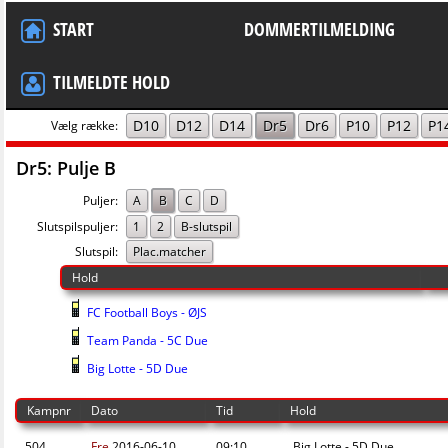
START
DOMMERTILMELDING
TILMELDTE HOLD
D10
D12
D14
Dr5
Dr6
P10
P12
P1
Vælg række:
Dr5: Pulje B
Puljer:
A
B
C
D
Slutspilspuljer:
1
2
B-slutspil
Slutspil:
Plac.matcher
Hold
FC Football Boys - ØJS
Team Panda - 5C Due
Big Lotte - 5D Due
Kampnr
Dato
Tid
Hold
504
Fre
2016-06-10
09:10
Big Lotte - 5D Due