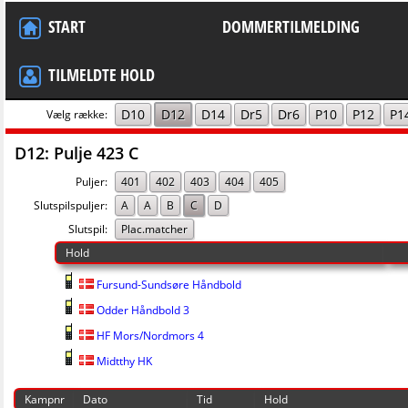
START
DOMMERTILMELDING
TILMELDTE HOLD
D10
D12
D14
Dr5
Dr6
P10
P12
P1
Vælg række:
D12: Pulje 423 C
Puljer:
401
402
403
404
405
Slutspilspuljer:
A
A
B
C
D
Slutspil:
Plac.matcher
Hold
Fursund-Sundsøre Håndbold
Odder Håndbold 3
HF Mors/Nordmors 4
Midtthy HK
Kampnr
Dato
Tid
Hold