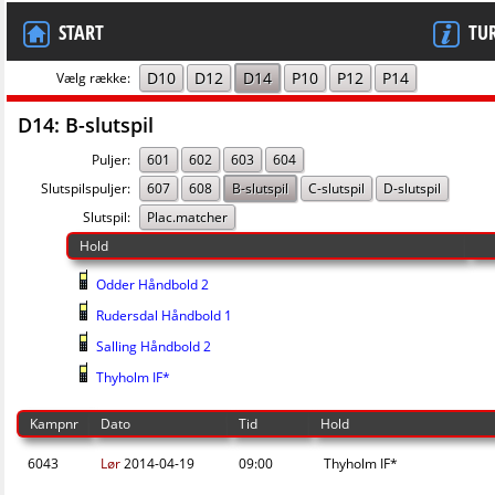
START
TU
D10
D12
D14
P10
P12
P14
Vælg række:
D14: B-slutspil
Puljer:
601
602
603
604
Slutspilspuljer:
607
608
B-slutspil
C-slutspil
D-slutspil
Slutspil:
Plac.matcher
Hold
Odder Håndbold 2
Rudersdal Håndbold 1
Salling Håndbold 2
Thyholm IF*
Kampnr
Dato
Tid
Hold
6043
Lør
2014-04-19
09:00
Thyholm IF*