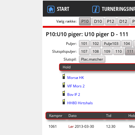
START
TURNERINGSIN
P10
D10
P12
D12
P
Vælg række:
P10:U10 piger: U10 piger D - 111
Puljer:
101
102
Pulje103
104
Slutspilspuljer:
107
108
109
110
111
Slutspil:
Plac.matcher
Hold
Morsø HK
VIF Mors 2
Bov IF 2
HH80 Hirtshals
Kampnr
Dato
Tid
Hol
1061
Lør
2013-03-30
12:30
Mor