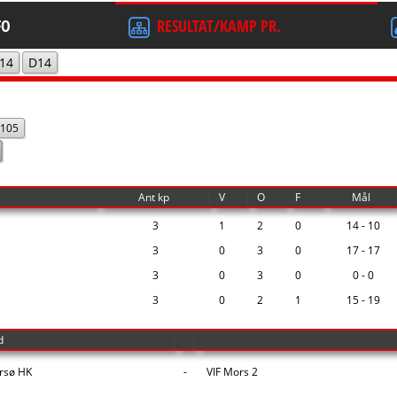
FO
RESULTAT/KAMP PR.
14
D14
105
Ant kp
V
O
F
Mål
3
1
2
0
14 - 10
3
0
3
0
17 - 17
3
0
3
0
0 - 0
3
0
2
1
15 - 19
d
sø HK
-
VIF Mors 2