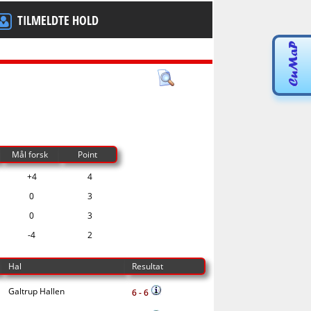
TILMELDTE HOLD
Mål forsk
Point
+4
4
0
3
0
3
-4
2
Hal
Resultat
Galtrup Hallen
6 - 6