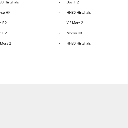
0 Hirtshals
-
Bov IF 2
sø HK
-
HH80 Hirtshals
 IF 2
-
VIF Mors 2
 IF 2
-
Morsø HK
 Mors 2
-
HH80 Hirtshals