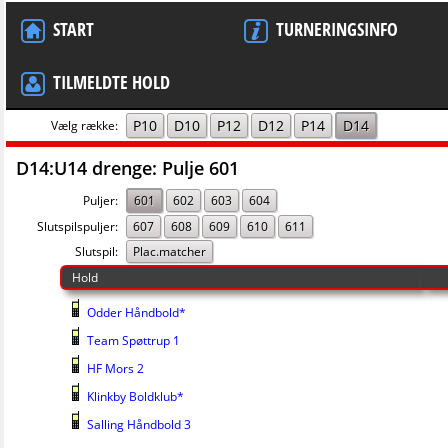
START
TURNERINGSINFO
TILMELDTE HOLD
P10
D10
P12
D12
P14
D14
Vælg række:
D14:U14 drenge: Pulje 601
Puljer:
601
602
603
604
Slutspilspuljer:
607
608
609
610
611
Slutspil:
Plac.matcher
Hold
Odder Håndbold*
Team Spøttrup 1
HF Mors 2
Klinkby Boldklub*
Salling Håndbold 3