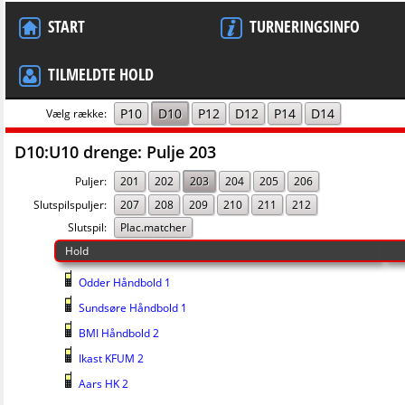
START
TURNERINGSINFO
TILMELDTE HOLD
P10
D10
P12
D12
P14
D14
Vælg række:
D10:U10 drenge: Pulje 203
Puljer:
201
202
203
204
205
206
Slutspilspuljer:
207
208
209
210
211
212
Slutspil:
Plac.matcher
Hold
Odder Håndbold 1
Sundsøre Håndbold 1
BMI Håndbold 2
Ikast KFUM 2
Aars HK 2