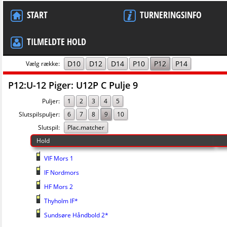
START
TURNERINGSINFO
TILMELDTE HOLD
D10
D12
D14
P10
P12
P14
Vælg række:
P12:U-12 Piger: U12P C Pulje 9
Puljer:
1
2
3
4
5
Slutspilspuljer:
6
7
8
9
10
Slutspil:
Plac.matcher
Hold
VIF Mors 1
IF Nordmors
HF Mors 2
Thyholm IF*
Sundsøre Håndbold 2*