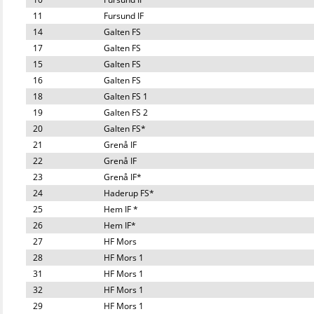
11
Fursund IF
14
Galten FS
17
Galten FS
15
Galten FS
16
Galten FS
18
Galten FS 1
19
Galten FS 2
20
Galten FS*
21
Grenå IF
22
Grenå IF
23
Grenå IF*
24
Haderup FS*
25
Hem IF *
26
Hem IF*
27
HF Mors
28
HF Mors 1
31
HF Mors 1
32
HF Mors 1
29
HF Mors 1