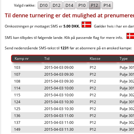
D10
D12
D14
P10
P12
P14
Valgd række:
Til denne turnering er det mulighed at prenumere
Omkostningen pr mottaget SMS er
5.00 DKK.
Gælder hvis i har en dans
SMS kan tilbydes til følgende lande. Klik på passende flag for mere info.
Send nedenstående SMS-tekst til
1231
før at abonnere på en ønsked kampe:
Kamp nr
Tid
Klasse
Type
103
2015-04-03 09:00
P12
Pulje 30
107
2015-04-03 09:30
P12
Pulje 30
108
2015-04-03 09:30
P12
Pulje 30
114
2015-04-03 10:00
P12
Pulje 30
115
2015-04-03 10:00
P12
Pulje 30
124
2015-04-03 10:30
P12
Pulje 30
125
2015-04-03 10:30
P12
Pulje 30
136
2015-04-03 11:00
P12
Pulje 30
137
2015-04-03 11:00
P12
Pulje 30
149
2015-04-03 11:30
P12
Pulje 30