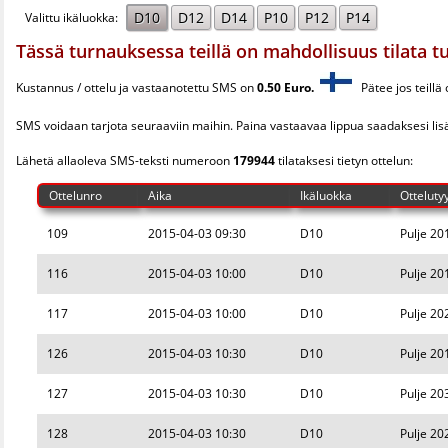
D10
D12
D14
P10
P12
P14
Valittu ikäluokka:
Tässä turnauksessa teillä on mahdollisuus tilata tu
Kustannus / ottelu ja vastaanotettu SMS on
0.50 Euro.
Pätee jos teillä
SMS voidaan tarjota seuraaviin maihin. Paina vastaavaa lippua saadaksesi li
Lähetä allaoleva SMS-teksti numeroon
179944
tilataksesi tietyn ottelun:
Ottelunro
Aika
Ikäluokka
Otteluty
109
2015-04-03 09:30
D10
Pulje 20
116
2015-04-03 10:00
D10
Pulje 20
117
2015-04-03 10:00
D10
Pulje 20
126
2015-04-03 10:30
D10
Pulje 20
127
2015-04-03 10:30
D10
Pulje 20
128
2015-04-03 10:30
D10
Pulje 20