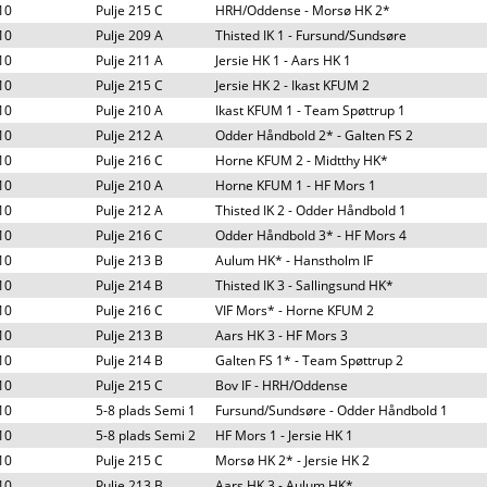
10
Pulje 215 C
HRH/Oddense - Morsø HK 2*
10
Pulje 209 A
Thisted IK 1 - Fursund/Sundsøre
10
Pulje 211 A
Jersie HK 1 - Aars HK 1
10
Pulje 215 C
Jersie HK 2 - Ikast KFUM 2
10
Pulje 210 A
Ikast KFUM 1 - Team Spøttrup 1
10
Pulje 212 A
Odder Håndbold 2* - Galten FS 2
10
Pulje 216 C
Horne KFUM 2 - Midtthy HK*
10
Pulje 210 A
Horne KFUM 1 - HF Mors 1
10
Pulje 212 A
Thisted IK 2 - Odder Håndbold 1
10
Pulje 216 C
Odder Håndbold 3* - HF Mors 4
10
Pulje 213 B
Aulum HK* - Hanstholm IF
10
Pulje 214 B
Thisted IK 3 - Sallingsund HK*
10
Pulje 216 C
VIF Mors* - Horne KFUM 2
10
Pulje 213 B
Aars HK 3 - HF Mors 3
10
Pulje 214 B
Galten FS 1* - Team Spøttrup 2
10
Pulje 215 C
Bov IF - HRH/Oddense
10
5-8 plads Semi 1
Fursund/Sundsøre - Odder Håndbold 1
10
5-8 plads Semi 2
HF Mors 1 - Jersie HK 1
10
Pulje 215 C
Morsø HK 2* - Jersie HK 2
10
Pulje 213 B
Aars HK 3 - Aulum HK*