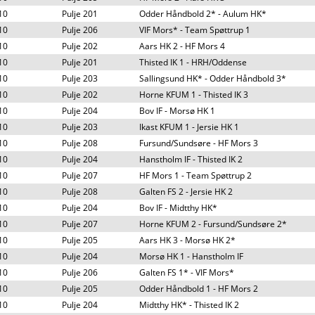
10
Pulje 201
Odder Håndbold 2* - Aulum HK*
10
Pulje 206
VIF Mors* - Team Spøttrup 1
10
Pulje 202
Aars HK 2 - HF Mors 4
10
Pulje 201
Thisted IK 1 - HRH/Oddense
10
Pulje 203
Sallingsund HK* - Odder Håndbold 3*
10
Pulje 202
Horne KFUM 1 - Thisted IK 3
10
Pulje 204
Bov IF - Morsø HK 1
10
Pulje 203
Ikast KFUM 1 - Jersie HK 1
10
Pulje 208
Fursund/Sundsøre - HF Mors 3
10
Pulje 204
Hanstholm IF - Thisted IK 2
10
Pulje 207
HF Mors 1 - Team Spøttrup 2
10
Pulje 208
Galten FS 2 - Jersie HK 2
10
Pulje 204
Bov IF - Midtthy HK*
10
Pulje 207
Horne KFUM 2 - Fursund/Sundsøre 2*
10
Pulje 205
Aars HK 3 - Morsø HK 2*
10
Pulje 204
Morsø HK 1 - Hanstholm IF
10
Pulje 206
Galten FS 1* - VIF Mors*
10
Pulje 205
Odder Håndbold 1 - HF Mors 2
10
Pulje 204
Midtthy HK* - Thisted IK 2