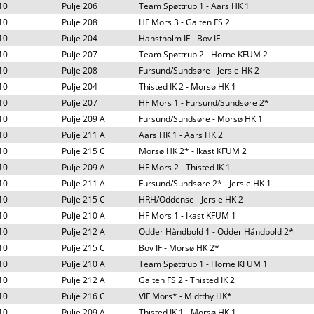
10
Pulje 206
Team Spøttrup 1 - Aars HK 1
10
Pulje 208
HF Mors 3 - Galten FS 2
10
Pulje 204
Hanstholm IF - Bov IF
10
Pulje 207
Team Spøttrup 2 - Horne KFUM 2
10
Pulje 208
Fursund/Sundsøre - Jersie HK 2
10
Pulje 204
Thisted IK 2 - Morsø HK 1
10
Pulje 207
HF Mors 1 - Fursund/Sundsøre 2*
10
Pulje 209 A
Fursund/Sundsøre - Morsø HK 1
10
Pulje 211 A
Aars HK 1 - Aars HK 2
10
Pulje 215 C
Morsø HK 2* - Ikast KFUM 2
10
Pulje 209 A
HF Mors 2 - Thisted IK 1
10
Pulje 211 A
Fursund/Sundsøre 2* - Jersie HK 1
10
Pulje 215 C
HRH/Oddense - Jersie HK 2
10
Pulje 210 A
HF Mors 1 - Ikast KFUM 1
10
Pulje 212 A
Odder Håndbold 1 - Odder Håndbold 2*
10
Pulje 215 C
Bov IF - Morsø HK 2*
10
Pulje 210 A
Team Spøttrup 1 - Horne KFUM 1
10
Pulje 212 A
Galten FS 2 - Thisted IK 2
10
Pulje 216 C
VIF Mors* - Midtthy HK*
10
Pulje 209 A
Thisted IK 1 - Morsø HK 1