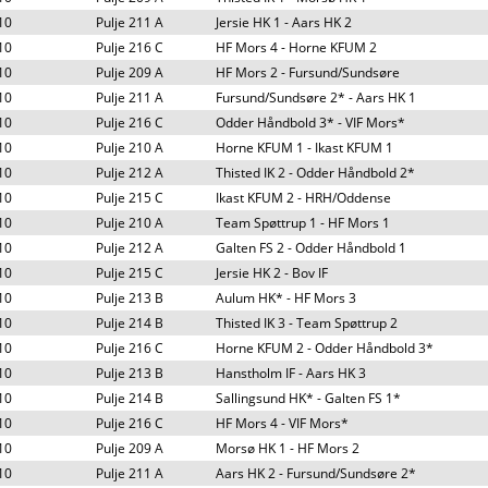
10
Pulje 211 A
Jersie HK 1 - Aars HK 2
10
Pulje 216 C
HF Mors 4 - Horne KFUM 2
10
Pulje 209 A
HF Mors 2 - Fursund/Sundsøre
10
Pulje 211 A
Fursund/Sundsøre 2* - Aars HK 1
10
Pulje 216 C
Odder Håndbold 3* - VIF Mors*
10
Pulje 210 A
Horne KFUM 1 - Ikast KFUM 1
10
Pulje 212 A
Thisted IK 2 - Odder Håndbold 2*
10
Pulje 215 C
Ikast KFUM 2 - HRH/Oddense
10
Pulje 210 A
Team Spøttrup 1 - HF Mors 1
10
Pulje 212 A
Galten FS 2 - Odder Håndbold 1
10
Pulje 215 C
Jersie HK 2 - Bov IF
10
Pulje 213 B
Aulum HK* - HF Mors 3
10
Pulje 214 B
Thisted IK 3 - Team Spøttrup 2
10
Pulje 216 C
Horne KFUM 2 - Odder Håndbold 3*
10
Pulje 213 B
Hanstholm IF - Aars HK 3
10
Pulje 214 B
Sallingsund HK* - Galten FS 1*
10
Pulje 216 C
HF Mors 4 - VIF Mors*
10
Pulje 209 A
Morsø HK 1 - HF Mors 2
10
Pulje 211 A
Aars HK 2 - Fursund/Sundsøre 2*