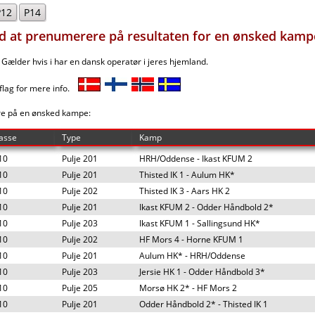
P12
P14
ed at prenumerere på resultaten for en ønsked kamp
ælder hvis i har en dansk operatør i jeres hjemland.
 flag for mere info.
re på en ønsked kampe:
asse
Type
Kamp
10
Pulje 201
HRH/Oddense - Ikast KFUM 2
10
Pulje 201
Thisted IK 1 - Aulum HK*
10
Pulje 202
Thisted IK 3 - Aars HK 2
10
Pulje 201
Ikast KFUM 2 - Odder Håndbold 2*
10
Pulje 203
Ikast KFUM 1 - Sallingsund HK*
10
Pulje 202
HF Mors 4 - Horne KFUM 1
10
Pulje 201
Aulum HK* - HRH/Oddense
10
Pulje 203
Jersie HK 1 - Odder Håndbold 3*
10
Pulje 205
Morsø HK 2* - HF Mors 2
10
Pulje 201
Odder Håndbold 2* - Thisted IK 1