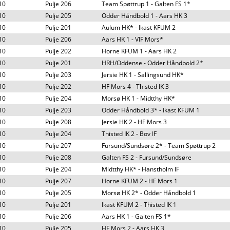
10
Pulje 206
Team Spøttrup 1 - Galten FS 1*
10
Pulje 205
Odder Håndbold 1 - Aars HK 3
10
Pulje 201
Aulum HK* - Ikast KFUM 2
10
Pulje 206
Aars HK 1 - VIF Mors*
10
Pulje 202
Horne KFUM 1 - Aars HK 2
10
Pulje 201
HRH/Oddense - Odder Håndbold 2*
10
Pulje 203
Jersie HK 1 - Sallingsund HK*
10
Pulje 202
HF Mors 4 - Thisted IK 3
10
Pulje 204
Morsø HK 1 - Midtthy HK*
10
Pulje 203
Odder Håndbold 3* - Ikast KFUM 1
10
Pulje 208
Jersie HK 2 - HF Mors 3
10
Pulje 204
Thisted IK 2 - Bov IF
10
Pulje 207
Fursund/Sundsøre 2* - Team Spøttrup 2
10
Pulje 208
Galten FS 2 - Fursund/Sundsøre
10
Pulje 204
Midtthy HK* - Hanstholm IF
10
Pulje 207
Horne KFUM 2 - HF Mors 1
10
Pulje 205
Morsø HK 2* - Odder Håndbold 1
10
Pulje 201
Ikast KFUM 2 - Thisted IK 1
10
Pulje 206
Aars HK 1 - Galten FS 1*
10
Pulje 205
HF Mors 2 - Aars HK 3