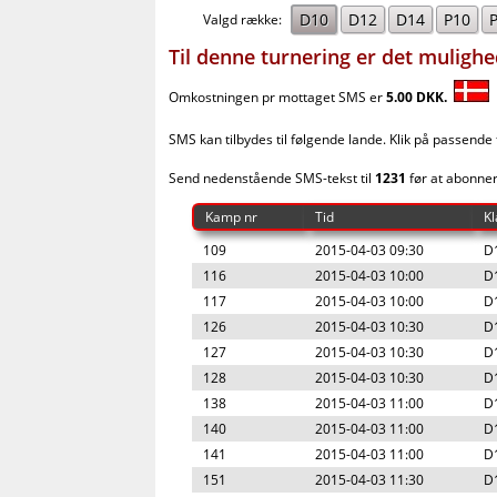
D10
D12
D14
P10
Valgd række:
Til denne turnering er det muligh
Omkostningen pr mottaget SMS er
5.00 DKK.
G
SMS kan tilbydes til følgende lande. Klik på passende
Send nedenstående SMS-tekst til
1231
før at abonne
Kamp nr
Tid
Kl
109
2015-04-03 09:30
D
116
2015-04-03 10:00
D
117
2015-04-03 10:00
D
126
2015-04-03 10:30
D
127
2015-04-03 10:30
D
128
2015-04-03 10:30
D
138
2015-04-03 11:00
D
140
2015-04-03 11:00
D
141
2015-04-03 11:00
D
151
2015-04-03 11:30
D