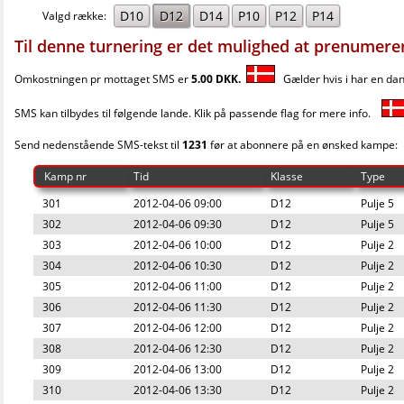
D10
D12
D14
P10
P12
P14
Valgd række:
Til denne turnering er det mulighed at prenumere
Omkostningen pr mottaget SMS er
5.00 DKK.
Gælder hvis i har en dans
SMS kan tilbydes til følgende lande. Klik på passende flag for mere info.
Send nedenstående SMS-tekst til
1231
før at abonnere på en ønsked kampe:
Kamp nr
Tid
Klasse
Type
301
2012-04-06 09:00
D12
Pulje 5
302
2012-04-06 09:30
D12
Pulje 5
303
2012-04-06 10:00
D12
Pulje 2
304
2012-04-06 10:30
D12
Pulje 2
305
2012-04-06 11:00
D12
Pulje 2
306
2012-04-06 11:30
D12
Pulje 2
307
2012-04-06 12:00
D12
Pulje 2
308
2012-04-06 12:30
D12
Pulje 2
309
2012-04-06 13:00
D12
Pulje 2
310
2012-04-06 13:30
D12
Pulje 2